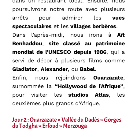
dans un restaurant local. Ensuite, nous
poursuivrons notre route avec plusieurs
arrêts pour admirer les
vues
spectaculaires
et les
villages berbères
.
Dans l’après-midi, nous irons à
Aït
Benhaddou
,
site classé au patrimoine
mondial de l’UNESCO depuis 1986
, qui a
servi de décor à plusieurs films comme
Gladiator
,
Alexander
, ou
Babel
.
Enfin, nous rejoindrons
Ouarzazate
,
surnommée la
“Hollywood de l’Afrique”
,
pour visiter les
studios Atlas
, les
deuxièmes plus grands d’Afrique.
Jour 2 : Ouarzazate » Vallée du Dadès » Gorges
du Todgha » Erfoud » Merzouga