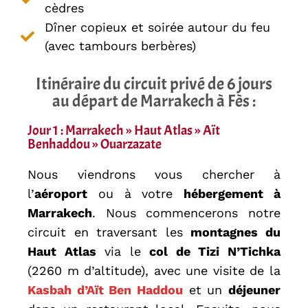
cèdres
Dîner copieux et soirée autour du feu
(avec tambours berbères)
Itinéraire du circuit privé de 6 jours
au départ de Marrakech à Fès :
Jour 1 : Marrakech » Haut Atlas » Aït
Benhaddou » Ouarzazate
Nous viendrons vous chercher à
l’
aéroport
ou à votre
hébergement à
Marrakech
. Nous commencerons notre
circuit en traversant les
montagnes du
Haut Atlas
via le
col de Tizi N’Tichka
(2260 m d’altitude), avec une visite de la
Kasbah d’Aït Ben Haddou
et un
déjeuner