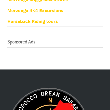
Merzouga 4×4 Excursions
Horseback Riding tours
Sponsored Ads