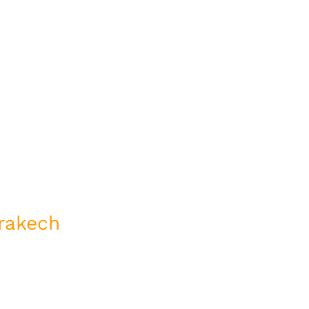
sierto
h
rakech