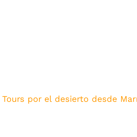
siones por el de
desde Marrakec
Tours por el desierto desde Mar