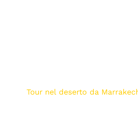
el deserto da Ma
Inizio
/
Tour nel deserto da Marrakec