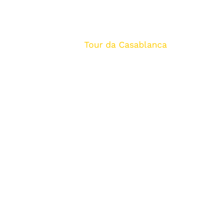
Tour del Deserto del
Marocco da Casablanca
Inizio
/
Tour da Casablanca