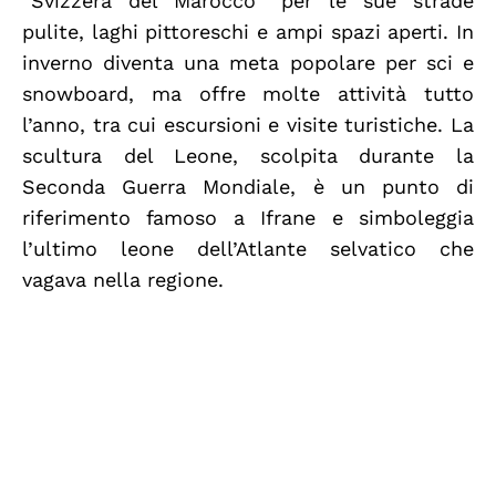
“Svizzera del Marocco” per le sue strade
pulite, laghi pittoreschi e ampi spazi aperti. In
inverno diventa una meta popolare per sci e
snowboard, ma offre molte attività tutto
l’anno, tra cui escursioni e visite turistiche. La
scultura del Leone, scolpita durante la
Seconda Guerra Mondiale, è un punto di
riferimento famoso a Ifrane e simboleggia
l’ultimo leone dell’Atlante selvatico che
vagava nella regione.
Azrou & Foreste di Cedri
Una delle tappe più uniche del tour del
deserto del Marocco è Azrou, una piccola città