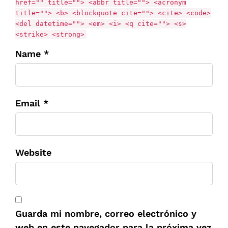
href="" title=""> <abbr title=""> <acronym
title=""> <b> <blockquote cite=""> <cite> <code>
<del datetime=""> <em> <i> <q cite=""> <s>
<strike> <strong>
Name *
Email *
Website
Guarda mi nombre, correo electrónico y
web en este navegador para la próxima vez