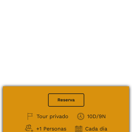
Reserva
Tour privado
10D/9N
+1 Personas
Cada día